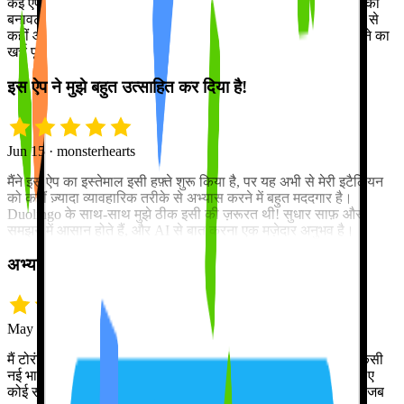
कई ऐप आज़माने के बाद, यही एकमात्र भाषा ऐप है जो वाकई आपको भाषा की
बनावट सिखाता है — सिर्फ़ सधे हुए तोते की तरह शब्द और वाक्यांश रटाने से
कहीं आगे। यह बाज़ार में बेजोड़, सबसे बढ़िया है, और Pro में अपग्रेड करने का
खर्च पूरी तरह वसूल है।
इस ऐप ने मुझे बहुत उत्साहित कर दिया है!
Jun 15 · monsterhearts
मैंने इस ऐप का इस्तेमाल इसी हफ़्ते शुरू किया है, पर यह अभी से मेरी इटैलियन
को कहीं ज़्यादा व्यावहारिक तरीके से अभ्यास करने में बहुत मददगार है।
Duolingo के साथ-साथ मुझे ठीक इसी की ज़रूरत थी! सुधार साफ़ और
समझने में आसान होते हैं, और AI से बात करना एक मज़ेदार अनुभव है।
अभ्यास, अभ्यास और बस अभ्यास!
May 18 · snrh5432
मैं टोरंटो से मॉन्ट्रियल आ गया और मुझे जल्दी से फ़्रेंच सीखनी थी। पर किसी
नई भाषा में धाराप्रवाह होना मुश्किल है जब तक आपके पास अभ्यास के लिए
कोई साथी न हो। Tutor Lily हमेशा बातचीत के लिए तैयार रहती है, और जब