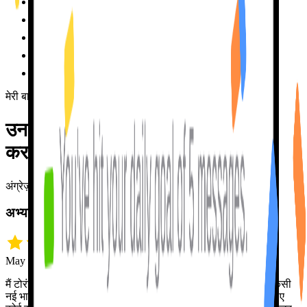
~$400
हर महीने
✗
अपॉइंटमेंट से
, अक्सर हफ़्तों बाद
✗
सब्र निर्भर करता है
इंसान पर
✗
आपको भूल जाता है
सेशन्स के बीच
✗
हाई प्रेशर
, ग़लतियाँ तनावपूर्ण होती हैं
✗
मेरी बात पर मत जाइए
उन लोगों से सुनिए
जो वाक़ई मुझे इस्तेमाल
करते हैं।
अंग्रेज़ी से अनुवादित
अभ्यास, अभ्यास और बस अभ्यास!
May 18 · snrh5432
मैं टोरंटो से मॉन्ट्रियल आ गया और मुझे जल्दी से फ़्रेंच सीखनी थी। पर किसी
नई भाषा में धाराप्रवाह होना मुश्किल है जब तक आपके पास अभ्यास के लिए