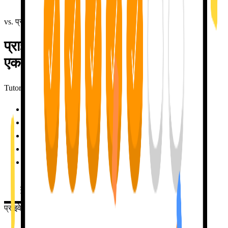
इनाम नहीं। पूरा मोटिवेशन। कोई गिल्ट-ट्रिप नहीं।
vs. प्राइवेट ट्यूटर
प्राइवेट-ट्यूटर वाले नतीजे।
एक ट्यूटरिंग सेशन से भी कम में।
TutorLily
प्राइवेट ट्यूटर से 50x सस्ती
✓
24/7 उपलब्ध, कोई शेड्यूलिंग नहीं
✓
ग़लतियों के साथ अनंत सब्र
✓
जो आप मुझसे शेयर करते हैं वो याद रखती हूँ
✓
ज़ीरो प्रेशर, कोई जजमेंट नहीं
✓
मुफ्त में आज़माएं
TUTORLILY मुफ्त में आज़माएं
प्राइवेट ट्यूटर