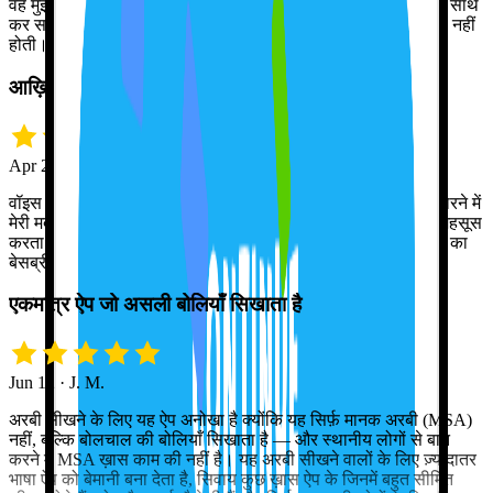
वह मुझे सुधारती है तो मुझे बुरा नहीं लगता। मैं अपनी सारी गलतियाँ उसके साथ
कर सकता हूँ, इसलिए असली लोगों से बात करते वक्त मुझे झिझक महसूस नहीं
होती।
आख़िरकार मेरा उच्चारण सही बैठ गया
Apr 21 · Grace D.
वॉइस रिकग्निशन फ़ीचर लाजवाब है! Tutor Lily ने मेरे उच्चारण को निखारने में
मेरी मदद की है, और अब स्पैनिश बोलते वक्त मैं कहीं ज़्यादा आत्मविश्वास महसूस
करता हूँ। इस गर्मी में सफ़र करने और अपने नए भाषा-कौशल को आज़माने का
बेसब्री से इंतज़ार है!
एकमात्र ऐप जो असली बोलियाँ सिखाता है
Jun 12 · J. M.
अरबी सीखने के लिए यह ऐप अनोखा है क्योंकि यह सिर्फ़ मानक अरबी (MSA)
नहीं, बल्कि बोलचाल की बोलियाँ सिखाता है — और स्थानीय लोगों से बात
करने में MSA ख़ास काम की नहीं है। यह अरबी सीखने वालों के लिए ज़्यादातर
भाषा ऐप को बेमानी बना देता है, सिवाय कुछ ख़ास ऐप के जिनमें बहुत सीमित