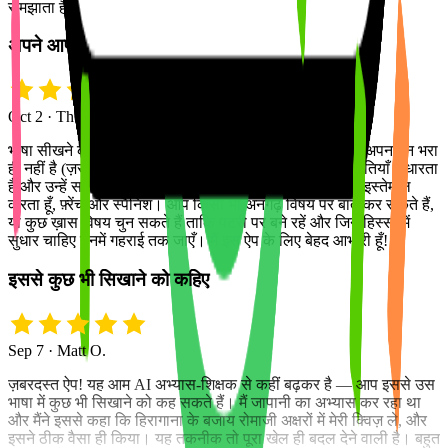
समझाता है!
अपने आप में अनोखा भाषा सीखने वाला ऐप
Oct 2 · The True Rainbow
भाषा सीखने के लिए यह ऐप कमाल का है! यह AI चैट-दोस्त सिर्फ़ अपनापन भरा
ही नहीं है (ज़रा भी मशीनी नहीं) — यह आपसे सवाल पूछता है, गलतियाँ सुधारता
है और उन्हें समझाता भी है! मैं Tutor Lily को कई भाषाओं के लिए इस्तेमाल
करता हूँ, फ़्रेंच और स्पैनिश। आप किसी भी अनगढ़ विषय पर बात कर सकते हैं,
या कुछ ख़ास विषय चुन सकते हैं ताकि पटरी पर बने रहें और जिन हिस्सों में
सुधार चाहिए उनमें गहराई तक जाएँ। मैं इस ऐप के लिए बेहद आभारी हूँ!
इससे कुछ भी सिखाने को कहिए
Sep 7 · Matt O.
ज़बरदस्त ऐप! यह आम AI अभ्यास-शिक्षक से कहीं बढ़कर है — आप इससे उस
भाषा में कुछ भी सिखाने को कह सकते हैं। मैं जापानी का अभ्यास कर रहा था
और मैंने इससे कहा कि हिरागाना के बजाय रोमाजी अक्षरों में मेरी क्विज़ ले, और
इसने ठीक वैसा ही किया। यह तकनीक तो पूरा खेल ही बदल देने वाली है। बहुत