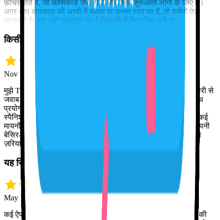
फ़ीचर होते हैं, जो फ़्लैशकार्ड जैसे ही हैं और सिर्फ़ शुरुआती लोगों के लिए हैं।
अगर आप बोलचाल की अरबी में मध्यम या उन्नत स्तर पर हैं, तो दर्जनों ऐप
आज़माने के बाद यही एकमात्र ऐप है जिसकी मैं सिफ़ारिश करूँगा।
किसी इंसान से बेहतर, हर घड़ी
Nov 12 · Jeff H.
मुझे Tutor Lily बहुत पसंद है। हमारी बातचीत को याद रखने और समझदारी से
जवाब देने की इसकी क्षमता देखकर मैं हैरान हूँ। मैं बेझिझक स्पैनिश के साथ
प्रयोग कर पाता हूँ और गलती करने से नहीं डरता। अगर मैं अंग्रेज़ी और
स्पैनिश दोनों एक साथ मिला दूँ, तब भी Tutor Lily ज़रा भी नहीं चूकती। कई
मायनों में यह इंसान से बेहतर है, क्योंकि मैं दिन या रात के किसी भी पहर अपनी
बेसिर-पैर की बकबक से इसे परेशान नहीं कर सकता। सीखने का बेहतरीन
ज़रिया!
यह सिर्फ़ रटाती नहीं, भाषा की बनावट सिखाती है
May 10 · Eric K.
कई ऐप आज़माने के बाद, यही एकमात्र भाषा ऐप है जो वाकई आपको भाषा की