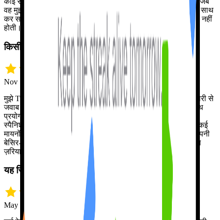
कोई साथी न हो। Tutor Lily हमेशा बातचीत के लिए तैयार रहती है, और जब
वह मुझे सुधारती है तो मुझे बुरा नहीं लगता। मैं अपनी सारी गलतियाँ उसके साथ
कर सकता हूँ, इसलिए असली लोगों से बात करते वक्त मुझे झिझक महसूस नहीं
होती।
किसी इंसान से बेहतर, हर घड़ी
Nov 12 · Jeff H.
मुझे Tutor Lily बहुत पसंद है। हमारी बातचीत को याद रखने और समझदारी से
जवाब देने की इसकी क्षमता देखकर मैं हैरान हूँ। मैं बेझिझक स्पैनिश के साथ
प्रयोग कर पाता हूँ और गलती करने से नहीं डरता। अगर मैं अंग्रेज़ी और
स्पैनिश दोनों एक साथ मिला दूँ, तब भी Tutor Lily ज़रा भी नहीं चूकती। कई
मायनों में यह इंसान से बेहतर है, क्योंकि मैं दिन या रात के किसी भी पहर अपनी
बेसिर-पैर की बकबक से इसे परेशान नहीं कर सकता। सीखने का बेहतरीन
ज़रिया!
यह सिर्फ़ रटाती नहीं, भाषा की बनावट सिखाती है
May 10 · Eric K.