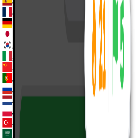
स्पेनिश
फ़्रेंच
जर्मन
जापानी
कोरियाई
इतालवी
चीनी
पुर्तगाली
रूसी
डच
पोलिश
तुर्की
अरबी