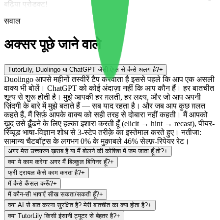
बढ़िया प्रोडक्ट!
सवाल
अक्सर पूछे जाने वाले
TutorLily, Duolingo या ChatGPT जैसी ऐप्स से कैसे अलग है?
+
Duolingo आपसे महीनों तस्वीरें टैप करवाता है इससे पहले कि आप एक असली
वाक्य भी बोलें। ChatGPT को कोई अंदाज़ा नहीं कि आप कौन हैं। हर बातचीत
शून्य से शुरू होती है। मुझे आपकी हर ग़लती, हर लक्ष्य, और जो आप अपनी
ज़िंदगी के बारे में मुझे बताते हैं — सब याद रहता है। और जब आप कुछ ग़लत
कहते हैं, मैं सिर्फ़ आपके वाक्य को सही तरह से दोबारा नहीं कहती। मैं आपको
ख़ुद उसे ढूँढने के लिए हल्का इशारा करती हूँ (elicit → hint → recast), पीयर-
रिव्यूड भाषा-विज्ञान शोध से 3-स्टेप तरीक़े का इस्तेमाल करते हुए। नतीजा:
सामान्य चैटबॉट्स के लगभग 0% के मुक़ाबले 46% सेल्फ़-रिपेयर रेट।
अगर मेरा उच्चारण ख़राब है या मैं बोलने की कोशिश में जम जाता हूँ तो?
+
क्या ये काम करेगा अगर मैं बिल्कुल बिगिनर हूँ?
+
फ्री ट्रायल कैसे काम करता है?
+
मैं कैसे कैंसल करूँ?
+
मैं कौन-सी भाषाएँ सीख सकता/सकती हूँ?
+
क्या AI से बात करना सुरक्षित है? मेरी बातचीत का क्या होता है?
+
क्या TutorLily किसी इंसानी ट्यूटर से बेहतर है?
+