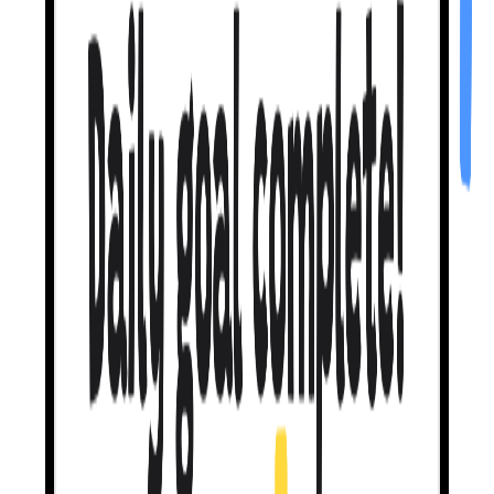
ग़लतियों का
स्वागत है।
जब आप फिसलते हैं, मैं शर्मिंदा नहीं करती।
मैं आपको सही तरफ़ हल्का इशारा
करती हूँ
और फिर से कोशिश करने देती हूँ। कोई बड़ा लाल X नहीं। कोई दिल
नहीं खोते। Duolingo ग़लतियों पर सज़ा देता है। मैं ग़लतियाँ करने पर इनाम
देती हूँ।
हम असल में
ऐसे ही सीखते हैं।
मेरा सिखाने का तरीका
आपको 46% सेल्फ़-रिपेयर तक पहुँचाता है
— यानी
आप अपनी ग़लतियाँ आधे से ज़्यादा बार ख़ुद पकड़ लेते हैं। दूसरी ऐप्स? लगभग
0%। मैं पीयर-रिव्यूड भाषा-विज्ञान शोध पर बनी हूँ। बस फीलिंग्स पर नहीं।
बात करते हैं उस बारे में
जो आपको पसंद है।
मूवीज़, ट्रैवल, म्यूज़िक, किताबें — एक टॉपिक चुनिए, फिर मुझे अपनी आने
वाली ट्रिप, अपने पसंदीदा शो, उस एल्बम के बारे में बताइए जिसे आप बार-बार