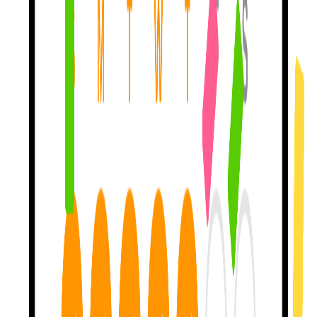
मेरा सिखाने का तरीका
आपको 46% सेल्फ़-रिपेयर तक पहुँचाता है
— यानी
आप अपनी ग़लतियाँ आधे से ज़्यादा बार ख़ुद पकड़ लेते हैं। दूसरी ऐप्स? लगभग
0%। मैं पीयर-रिव्यूड भाषा-विज्ञान शोध पर बनी हूँ। बस फीलिंग्स पर नहीं।
बात करते हैं उस बारे में
जो आपको पसंद है।
मूवीज़, ट्रैवल, म्यूज़िक, किताबें — एक टॉपिक चुनिए, फिर मुझे अपनी आने
वाली ट्रिप, अपने पसंदीदा शो, उस एल्बम के बारे में बताइए जिसे आप बार-बार
सुन रहे हैं। आम पाठ भूल जाते हैं। निजी बातचीत याद रहती है।
अटक गए? मैं यहाँ हूँ
मदद और सिखाने के लिए।
कोई शब्द भूल गए? मैं उसे उसी मूवी के उदाहरणों से सिखाऊँगी जिसका ज़िक्र
आपने पिछले हफ़्ते किया था, उस ट्रिप से जिसकी आप योजना बना रहे हैं — वो
चीज़ें जिनकी आपको असल में परवाह है। दूसरी ऐप्स आपको बंद करते ही भूल
जाती हैं।
असली अभ्यास के लिए स्ट्रीक कमाएं।
हर दिन आइए। बाक़ी मैं संभाल लूँगी। स्ट्रीक
असली मैसेज भेजने से कमाई
जाती है
, किसी बटन को दबाकर एक नंबर ज़िंदा रखने से नहीं। कोई नक़ली