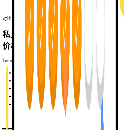
点按钮保数字。
对比私人导师
私人导师级效果。
价格不到一节课。
TutorLily
比私人导师便宜 50 倍
✓
全天候可用，不用预约
✓
对错误有无限耐心
✓
记住你分享的一切
✓
零压力，不评判
✓
免费试用
免费试用 TUTORLILY