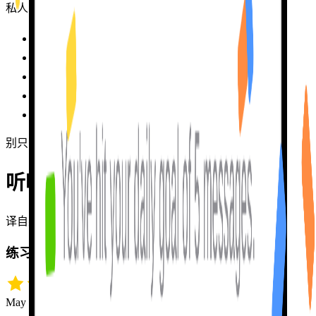
私人导师
每月约 $400
✗
必须预约
，常常要等
✗
耐心因人而异
✗
课后就忘了你
✗
压力很大
，犯错很紧张
✗
别只听我说
听听真正
使用我的人怎么说。
译自英文
练习，练习，再练习！
May 18 · snrh5432