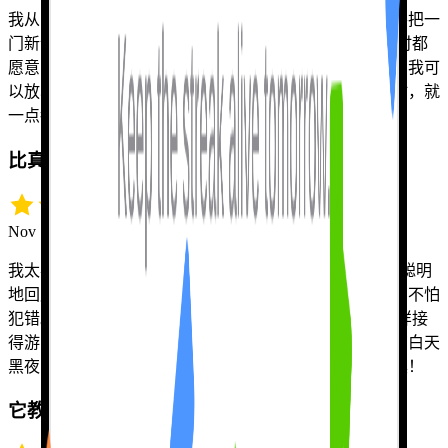
我从多伦多搬到了蒙特利尔，必须尽快学会法语。可是要把一
门新语言说流利，没有人陪你练真的很难。Tutor Lily 随时都
愿意陪我聊天，她纠正我的时候我也完全不会觉得难堪。我可
以放心地在她面前犯各种错误，所以等到真正跟人开口时，就
一点都不紧张了。
比真人更强，而且全天候在线
Nov 12 · Jeff H.
我太喜欢 Tutor Lily 了。它能记住我们之前的对话、还能聪明
地回应，真让我惊叹。我可以放心大胆地玩转西班牙语，不怕
犯错。就算我把英语和西班牙语混着用，Tutor Lily 也照样接
得游刃有余。从很多方面来说它都比真人更好，因为不管白天
黑夜，我怎么胡言乱语都不会把它惹烦。绝佳的学习工具！
它教的是语言的门道，而不只是死记硬背的单词