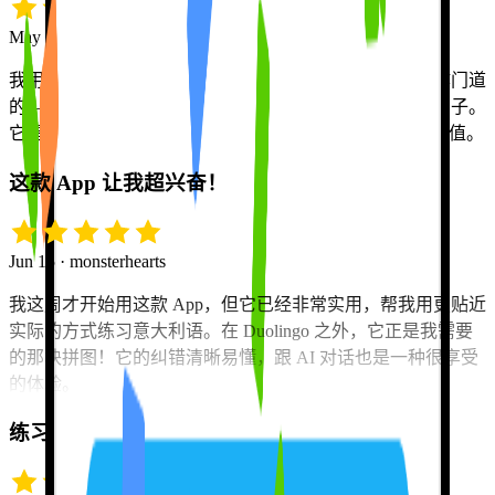
May 10 · Eric K.
我用过好几款语言 App，这是唯一一款真正教你语言运作门道
的——而不是让你像被驯化的鹦鹉那样死记硬背单词和句子。
它是市面上当之无愧的第一名，升级到 Pro 版绝对物有所值。
这款 App 让我超兴奋！
Jun 15 · monsterhearts
我这周才开始用这款 App，但它已经非常实用，帮我用更贴近
实际的方式练习意大利语。在 Duolingo 之外，它正是我需要
的那块拼图！它的纠错清晰易懂，跟 AI 对话也是一种很享受
的体验。
练习，练习，再练习！