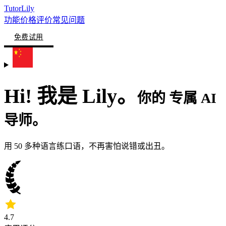
TutorLily
功能
价格
评价
常见问题
免费试用
Hi! 我是
Lily。
你的
专属
AI
导师。
用 50 多种语言练口语，不再害怕说错或出丑。
4.7