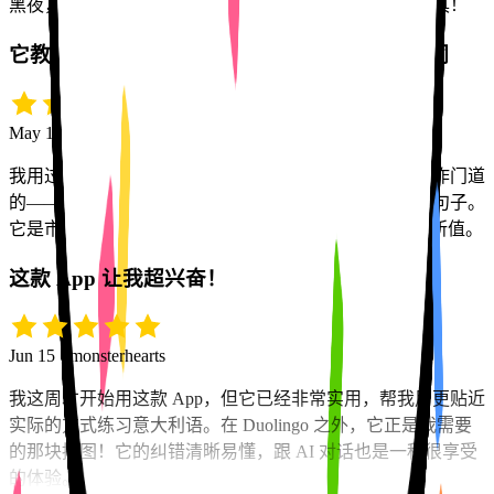
黑夜，我怎么胡言乱语都不会把它惹烦。绝佳的学习工具！
它教的是语言的门道，而不只是死记硬背的单词
May 10 · Eric K.
我用过好几款语言 App，这是唯一一款真正教你语言运作门道
的——而不是让你像被驯化的鹦鹉那样死记硬背单词和句子。
它是市面上当之无愧的第一名，升级到 Pro 版绝对物有所值。
这款 App 让我超兴奋！
Jun 15 · monsterhearts
我这周才开始用这款 App，但它已经非常实用，帮我用更贴近
实际的方式练习意大利语。在 Duolingo 之外，它正是我需要
的那块拼图！它的纠错清晰易懂，跟 AI 对话也是一种很享受
的体验。