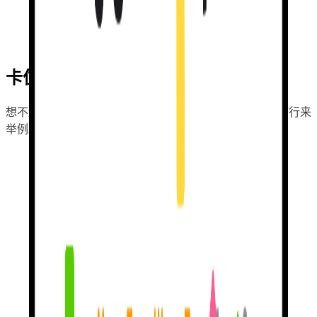
电影、旅行、音乐、书籍——选一个话题，
告诉我你的旅行
、
爱看的剧或一直循环的专辑。个性化对话更容易记住。
卡住了？我会
帮你也教你。
想不起一个词？我会
用你上周提到的电影
、正在计划的旅行来
举例。其他应用关掉就忘了你。
用真实练习 赚取连续天数。
每天出现，我来记录。连续天数来自
真正发消息练习
，而不是
点按钮保数字。
错误也
欢迎。
你说错时，我不会让你难堪。我会
引导你找到正确说法
，再让
你试一次。没有刺眼红叉，也不会扣心。