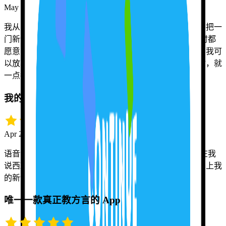
May 18 · snrh5432
我从多伦多搬到了蒙特利尔，必须尽快学会法语。可是要把一
门新语言说流利，没有人陪你练真的很难。Tutor Lily 随时都
愿意陪我聊天，她纠正我的时候我也完全不会觉得难堪。我可
以放心地在她面前犯各种错误，所以等到真正跟人开口时，就
一点都不紧张了。
我的发音终于开窍了
Apr 21 · Grace D.
语音识别功能太赞了！Tutor Lily 帮我把发音练到位，现在我
说西班牙语自信多了。真等不及今年夏天去旅行，好好用上我
的新语言技能！
唯一一款真正教方言的 App