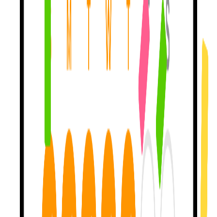
这才是
真正的学习。
我的教学方法能让你达到
46% 的自我修正率
，也就是你几乎
一半时间能自己发现错误。其他应用接近 0%。
聊聊
你喜欢的事。
电影、旅行、音乐、书籍——选一个话题，
告诉我你的旅行
、
爱看的剧或一直循环的专辑。个性化对话更容易记住。
卡住了？我会
帮你也教你。
想不起一个词？我会
用你上周提到的电影
、正在计划的旅行来
举例。其他应用关掉就忘了你。
用真实练习 赚取连续天数。
每天出现，我来记录。连续天数来自
真正发消息练习
，而不是