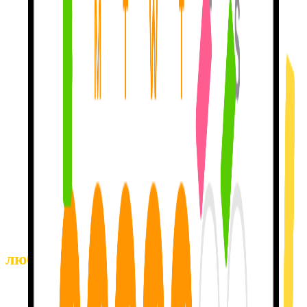
Ошибки —
это хорошо.
Когда ты ошибаешься, я не стыжу тебя.
Я мягко
подталкиваю к правильному варианту
и даю попробовать
снова. Никаких жирных красных крестов. Никаких
потерянных сердечек. Duolingo наказывает за ошибки. Я
поощряю их.
Так мы на самом
деле учимся.
Мой метод
доводит тебя до 46% самокоррекции
— то есть
ты сам ловишь свои ошибки почти в половине случаев.
Другие приложения? Ближе к 0%. Я построена на
рецензируемых лингвистических исследованиях. А не на
ощущениях.
Давай поговорим о том,
что ты
любишь.
Кино, путешествия, музыка, книги — выбери тему, а потом
расскажи мне о предстоящей поездке
, любимом сериале,