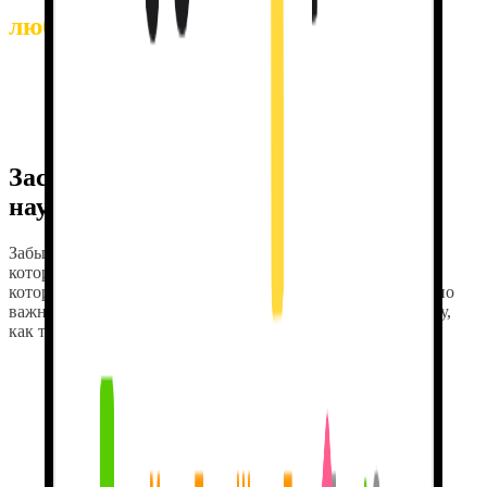
любишь.
Кино, путешествия, музыка, книги — выбери тему, а потом
расскажи мне о предстоящей поездке
, любимом сериале,
альбоме, который ты крутишь на репите. Шаблонные уроки
забываются. Личные разговоры остаются.
Застрял? Я здесь, чтобы
помочь и
научить.
Забыл слово?
Я объясню его на примерах
из фильма, о
котором ты говорил на прошлой неделе, или из поездки,
которую ты планируешь — из того, что тебе действительно
важно. Другие приложения забывают тебя в ту же секунду,
как ты их закрываешь.
Серии за реальную
практику.
Заходи каждый день. Об остальном позабочусь я. Серии
зарабатываются настоящими сообщениями
, а не нажатием
кнопки, чтобы поддержать число. Никаких фейковых наград.
Только мотивация. И никакого чувства вины.