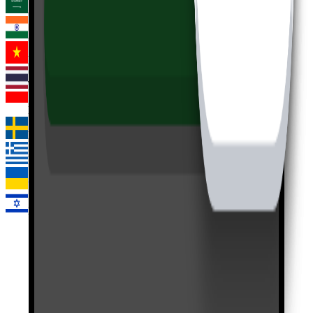
Арабский
Хинди
Вьетнамский
Тайский
Индонезийский
Шведский
Греческий
Украинский
Иврит