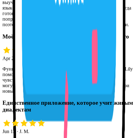
выучить французский. Но свободно заговорить на новом
языке трудно, если не с кем практиковаться. Tutor Lily всегда
готова поболтать, и я совсем не обижаюсь, когда она меня
поправляет. С ней я могу делать сколько угодно ошибок и
поэтому не стесняюсь, когда говорю с настоящими людьми.
Моё произношение наконец-то встало на место
Apr 21 · Grace D.
Функция распознавания речи просто потрясающая! Tutor Lily
помогла мне довести произношение до ума, и теперь я
чувствую себя гораздо увереннее, говоря по-испански. Не
могу дождаться поездки этим летом, чтобы применить свои
новые языковые навыки!
Единственное приложение, которое учит живым
диалектам
Jun 12 · J. M.