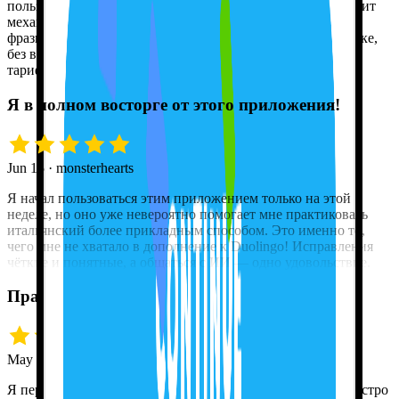
пользовался, это единственное, которое действительно учит
механике языка — а не просто заставляет зубрить слова и
фразы, как дрессированная обезьянка. Это лучшее на рынке,
без вариантов, и оно точно стоит того, чтобы перейти на
тариф Pro.
Я в полном восторге от этого приложения!
Jun 15 · monsterhearts
Я начал пользоваться этим приложением только на этой
неделе, но оно уже невероятно помогает мне практиковать
итальянский более прикладным способом. Это именно то,
чего мне не хватало в дополнение к Duolingo! Исправления
чёткие и понятные, а общаться с ИИ — одно удовольствие.
Практика, практика и ещё раз практика!
May 18 · snrh5432
Я переехал из Торонто в Монреаль, и мне нужно было быстро