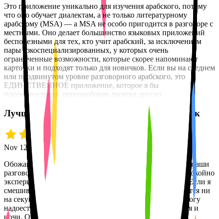
Это приложение уникально для изучения арабского, потому
что оно обучает диалектам, а не только литературному
арабскому (MSA) — а MSA не особо пригодится в разговоре с
местными. Оно делает большинство языковых приложений
бесполезными для тех, кто учит арабский, за исключением
пары узкоспециализированных, у которых очень
ограниченные возможности, которые скорее напоминают
карточки и подходят только для новичков. Если вы на среднем
или продвинутом уровне разговорного арабского, это
ЕДИНСТВЕННОЕ приложение, которое я бы
порекомендовал, перепробовав десятки других.
Лучше живого человека, в любое время суток
Nov 12 · Jeff H.
Обожаю Tutor Lily. Меня поражает, как она запоминает наши
разговоры и отвечает по-настоящему осмысленно. Я спокойно
экспериментирую с испанским и не боюсь ошибаться. Если я
смешиваю английский с испанским, Tutor Lily не теряется ни
на секунду. Во многом она лучше человека: я ведь не могу
надоесть ей своим бессвязным лепетом в любой час дня и
ночи. Отличный инструмент для обучения!