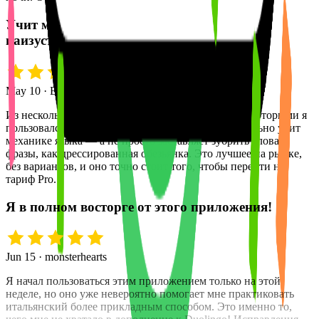
Учит механике языка, а не просто словам
наизусть
May 10 · Eric K.
Из нескольких приложений для изучения языков, которыми я
пользовался, это единственное, которое действительно учит
механике языка — а не просто заставляет зубрить слова и
фразы, как дрессированная обезьянка. Это лучшее на рынке,
без вариантов, и оно точно стоит того, чтобы перейти на
тариф Pro.
Я в полном восторге от этого приложения!
Jun 15 · monsterhearts
Я начал пользоваться этим приложением только на этой
неделе, но оно уже невероятно помогает мне практиковать
итальянский более прикладным способом. Это именно то,