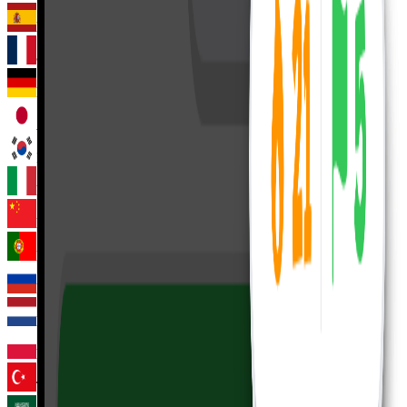
Испанский
Французский
Немецкий
Японский
Корейский
Итальянский
Китайский
Португальский
Русский
Нидерландский
Польский
Турецкий