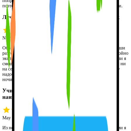
поправляет. С ней я могу делать сколько угодно ошибок и
поэтому не стесняюсь, когда говорю с настоящими людьми.
Лучше живого человека, в любое время суток
Nov 12 · Jeff H.
Обожаю Tutor Lily. Меня поражает, как она запоминает наши
разговоры и отвечает по-настоящему осмысленно. Я спокойно
экспериментирую с испанским и не боюсь ошибаться. Если я
смешиваю английский с испанским, Tutor Lily не теряется ни
на секунду. Во многом она лучше человека: я ведь не могу
надоесть ей своим бессвязным лепетом в любой час дня и
ночи. Отличный инструмент для обучения!
Учит механике языка, а не просто словам
наизусть
May 10 · Eric K.
Из нескольких приложений для изучения языков, которыми я