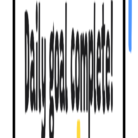
Ошибки —
это хорошо.
Когда ты ошибаешься, я не стыжу тебя.
Я мягко
подталкиваю к правильному варианту
и даю попробовать
снова. Никаких жирных красных крестов. Никаких
потерянных сердечек. Duolingo наказывает за ошибки. Я
поощряю их.
Так мы на самом
деле учимся.
Мой метод
доводит тебя до 46% самокоррекции
— то есть
ты сам ловишь свои ошибки почти в половине случаев.
Другие приложения? Ближе к 0%. Я построена на
рецензируемых лингвистических исследованиях. А не на
ощущениях.
Давай поговорим о том,
что ты