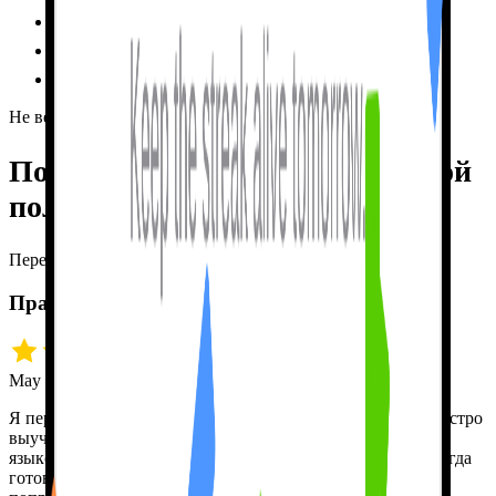
Терпение зависит
от человека
✗
Забывает тебя
между занятиями
✗
Сильное давление
, ошибки — это стресс
✗
Не верь мне на слово
Послушай тех, кто
реально мной
пользуется.
Переведено с английского
Практика, практика и ещё раз практика!
May 18 · snrh5432
Я переехал из Торонто в Монреаль, и мне нужно было быстро
выучить французский. Но свободно заговорить на новом
языке трудно, если не с кем практиковаться. Tutor Lily всегда
готова поболтать, и я совсем не обижаюсь, когда она меня