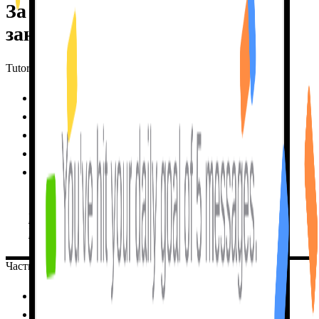
За меньшую цену, чем одно
занятие.
TutorLily
В 50x дешевле, чем частный репетитор
✓
Доступна 24/7, никакого расписания
✓
Бесконечное терпение к ошибкам
✓
Помню всё, чем ты со мной делишься
✓
Никакого давления, никакого осуждения
✓
ПОПРОБОВАТЬ
ПОПРОБОВАТЬ
TUTORLILY
БЕСПЛАТНО
БЕСПЛАТНО
Частный репетитор
~$400
каждый месяц
✗
По записи
, часто на недели вперёд
✗