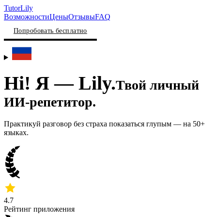
TutorLily
Возможности
Цены
Отзывы
FAQ
Попробовать бесплатно
Hi! Я —
Lily.
Твой
личный
ИИ-репетитор.
Практикуй разговор без страха показаться глупым — на 50+
языках.
4.7
Рейтинг приложения