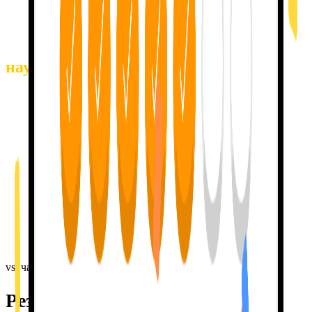
альбоме, который ты крутишь на репите. Шаблонные уроки
забываются. Личные разговоры остаются.
Застрял? Я здесь, чтобы
помочь и
научить.
Забыл слово?
Я объясню его на примерах
из фильма, о
котором ты говорил на прошлой неделе, или из поездки,
которую ты планируешь — из того, что тебе действительно
важно. Другие приложения забывают тебя в ту же секунду,
как ты их закрываешь.
Серии за реальную
практику.
Заходи каждый день. Об остальном позабочусь я. Серии
зарабатываются настоящими сообщениями
, а не нажатием
кнопки, чтобы поддержать число. Никаких фейковых наград.
Только мотивация. И никакого чувства вины.
vs. частный репетитор
Результат частного репетитора.